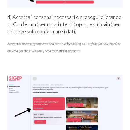
4) Accetta i consensi necessari e prosegui cliccando
su
Conferma
(per nuovi utenti) oppure su
Invia
(per
chi deve solo confermare i dati)
Accept the necessary consents and continue by clicking on Confirm (for new users) or
on Send (for those who only need to confirm their data)