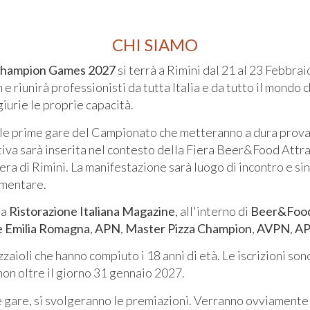
CHI SIAMO
a Champion Games 2027
si terrà a Rimini dal 21 al 23 Febbrai
riunirà professionisti da tutta Italia e da tutto il mondo c
giurie le proprie capacità.
le prime gare del Campionato che metteranno a dura prova 
ativa sarà inserita nel contesto della Fiera Beer&Food Attr
ra di Rimini. La manifestazione sarà luogo di incontro e sin
imentare.
da
Ristorazione Italiana Magazine
, all'interno di
Beer&Food
 Emilia Romagna
,
APN
,
Master Pizza Champion
,
AVPN
,
A
izzaioli che hanno compiuto i 18 anni di età. Le iscrizioni s
non oltre il giorno 31 gennaio 2027.
 gare, si svolgeranno le premiazioni. Verranno ovviamente 