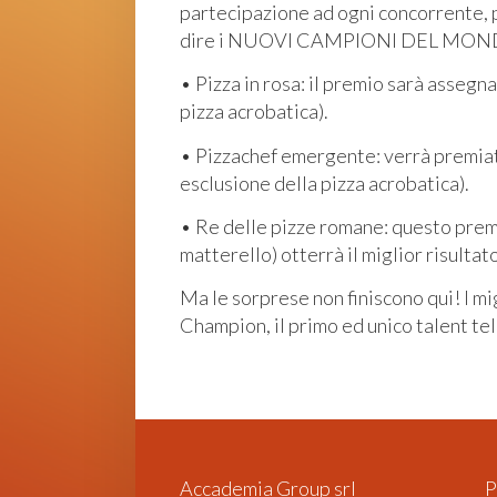
partecipazione ad ogni concorrente, pr
dire i NUOVI CAMPIONI DEL MONDO. 
• Pizza in rosa: il premio sarà assegn
pizza acrobatica).
• Pizzachef emergente: verrà premiato 
esclusione della pizza acrobatica).
• Re delle pizze romane: questo premio
matterello) otterrà il miglior risulta
Ma le sorprese non finiscono qui! I mig
Champion, il primo ed unico talent te
Accademia Group srl
P