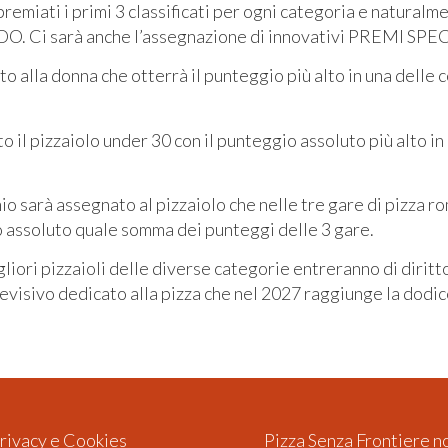
emiati i primi 3 classificati per ogni categoria e naturalmen
Ci sarà anche l’assegnazione di innovativi PREMI SPEC
ato alla donna che otterrà il punteggio più alto in una delle
il pizzaiolo under 30 con il punteggio assoluto più alto in
 sarà assegnato al pizzaiolo che nelle tre gare di pizza rom
to assoluto quale somma dei punteggi delle 3 gare.
liori pizzaioli delle diverse categorie entreranno di diritto
levisivo dedicato alla pizza che nel 2027 raggiunge la dodi
rivacy e Cookies
Pizza Senza Frontiere 