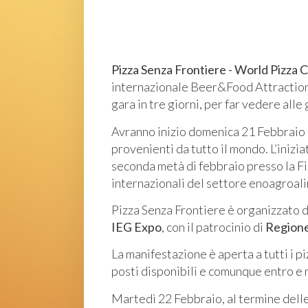
Pizza Senza Frontiere - World Pizz
internazionale Beer&Food Attraction e 
gara in tre giorni, per far vedere alle 
Avranno inizio domenica 21 Febbraio 
provenienti da tutto il mondo. L’inizi
seconda metà di febbraio presso la Fie
internazionali del settore enoagroal
Pizza Senza Frontiere è organizzato 
IEG Expo
, con il patrocinio di
Regione
La manifestazione è aperta a tutti i p
posti disponibili e comunque entro e 
Martedì 22 Febbraio, al termine delle